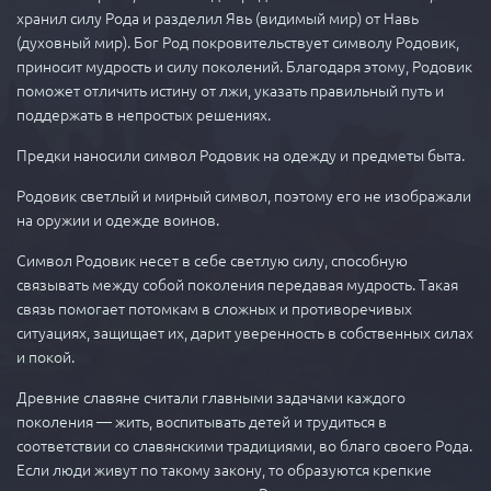
хранил силу Рода и разделил Явь (видимый мир) от Навь
(духовный мир). Бог Род покровительствует символу Родовик,
приносит мудрость и силу поколений. Благодаря этому, Родовик
поможет отличить истину от лжи, указать правильный путь и
поддержать в непростых решениях.
Предки наносили символ Родовик на одежду и предметы быта.
Родовик светлый и мирный символ, поэтому его не изображали
на оружии и одежде воинов.
Символ Родовик несет в себе светлую силу, способную
связывать между собой поколения передавая мудрость. Такая
связь помогает потомкам в сложных и противоречивых
ситуациях, защищает их, дарит уверенность в собственных силах
и покой.
Древние славяне считали главными задачами каждого
поколения — жить, воспитывать детей и трудиться в
соответствии со славянскими традициями, во благо своего Рода.
Если люди живут по такому закону, то образуются крепкие