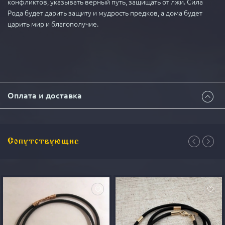
конфликтов, указывать верный путь, защищать от лжи. Сила
Рода будет дарить защиту и мудрость предков, а дома будет
царить мир и благополучие.
Оплата и доставка
Всем здравия!
Сопутствующие
Способы доставки изделия:
1. Почта России 1 классом
(около 5 дней) - 500₽ + 4%
комиссия за почтовый перевод.
2. Курьером
в руки
(1-7 дней) - 950₽.
3. Пункты выдачи CDEK
(2-7 дней) - 500₽.
4 Доставка в другие страны
БЕСПЛАТНАЯ
доставка любым вариантом на сумму от
15000₽
.