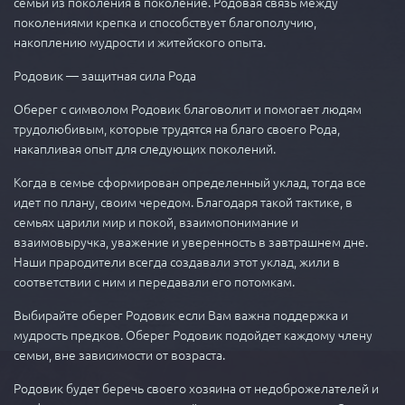
семьи из поколения в поколение. Родовая связь между
поколениями крепка и способствует благополучию,
накоплению мудрости и житейского опыта.
Родовик — защитная сила Рода
Оберег с символом Родовик благоволит и помогает людям
трудолюбивым, которые трудятся на благо своего Рода,
накапливая опыт для следующих поколений.
Когда в семье сформирован определенный уклад, тогда все
идет по плану, своим чередом. Благодаря такой тактике, в
семьях царили мир и покой, взаимопонимание и
взаимовыручка, уважение и уверенность в завтрашнем дне.
Наши прародители всегда создавали этот уклад, жили в
соответствии с ним и передавали его потомкам.
Выбирайте оберег Родовик если Вам важна поддержка и
мудрость предков. Оберег Родовик подойдет каждому члену
семьи, вне зависимости от возраста.
Родовик будет беречь своего хозяина от недоброжелателей и