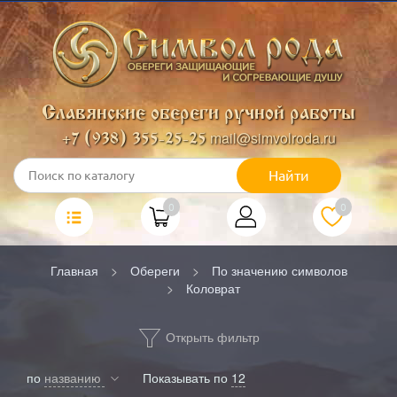
Славянские обереги ручной работы
mail@simvolroda.ru
+7 (938) 355-25-25
Найти
0
0
Главная
Обереги
По значению символов
Коловрат
Открыть фильтр
по
названию
Показывать по
12