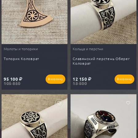
Молоты и топорики
Кольца и перстни
Топорик Коловрат
Славянский перстень Оберег
Коловрат
95 100
12 150
В корзину
В корзину
105 850
13 500