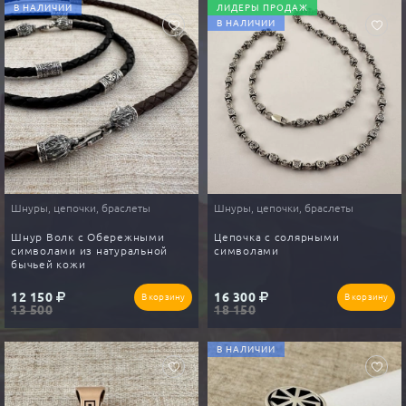
В НАЛИЧИИ
ЛИДЕРЫ ПРОДАЖ
В НАЛИЧИИ
Шнуры, цепочки, браслеты
Шнуры, цепочки, браслеты
Шнур Волк с Обережными
Цепочка с солярными
символами из натуральной
символами
бычьей кожи
12 150
16 300
В корзину
В корзину
13 500
18 150
В НАЛИЧИИ