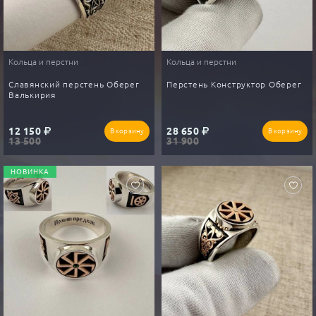
Кольца и перстни
Кольца и перстни
Славянский перстень Оберег
Перстень Конструктор Оберег
Валькирия
12 150
28 650
В корзину
В корзину
13 500
31 900
НОВИНКА