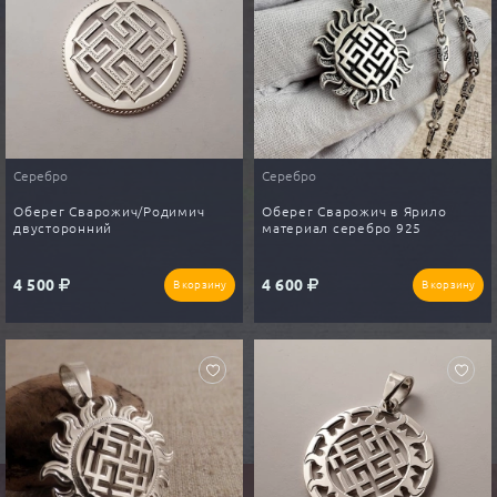
Серебро
Серебро
Оберег Сварожич/Родимич
Оберег Сварожич в Ярило
двусторонний
материал серебро 925
4 500
4 600
В корзину
В корзину