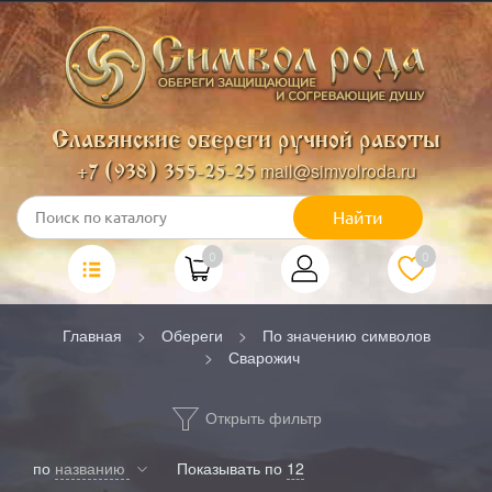
Славянские обереги ручной работы
mail@simvolroda.ru
+7 (938) 355-25-25
Найти
0
0
Главная
Обереги
По значению символов
Сварожич
Открыть фильтр
по
названию
Показывать по
12