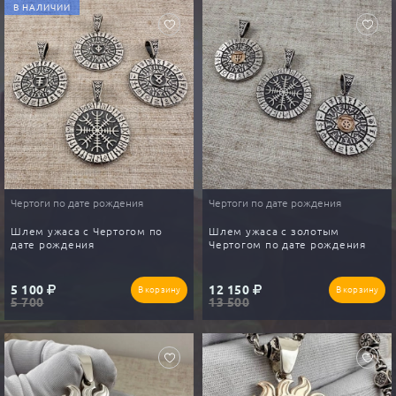
В НАЛИЧИИ
Чертоги по дате рождения
Чертоги по дате рождения
Шлем ужаса с Чертогом по
Шлем ужаса с золотым
дате рождения
Чертогом по дате рождения
5 100
12 150
В корзину
В корзину
5 700
13 500