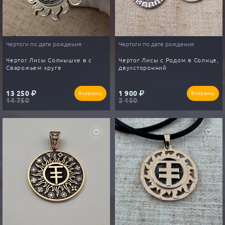
Чертоги по дате рождения
Чертоги по дате рождения
Чертог Лисы Солнышке в с
Чертог Лисы с Родом в Солнце,
Сварожьем круге
двухсторонний
13 250
1 900
В корзину
В корзину
14 750
2 150