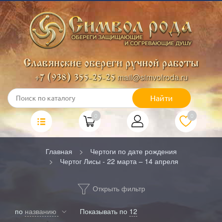
Славянские обереги ручной работы
mail@simvolroda.ru
+7 (938) 355-25-25
Найти
0
0
Главная
Чертоги по дате рождения
Чертог Лисы - 22 марта – 14 апреля
Открыть фильтр
по
названию
Показывать по
12