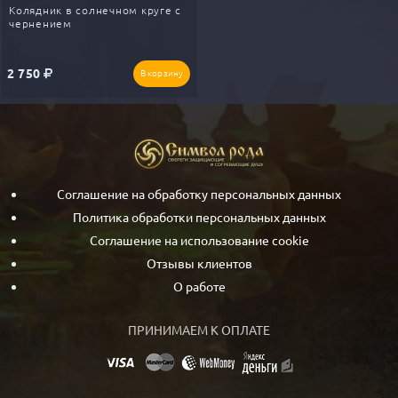
корона.
Колядник в солнечном круге с
3.
В другие страны доставка по 100% предоплате.
чернением
Перед началом изготовления обязательная предоплата от
1000₽., на золотые изделия от 10%
2 750
В корзину
Соглашение на обработку персональных данных
Политика обработки персональных данных
Соглашение на использование cookie
Отзывы клиентов
О работе
ПРИНИМАЕМ К ОПЛАТЕ