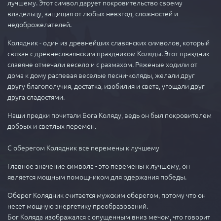
лучшему. Этот символ дарует покровительство своему
владельцу, защищая от любых невзгод, сложностей и
недоброжелателей.
Колядник - один из древнейших славянских символов, который
связан с древнеслваянским праздником Коляды. Этот праздник
славяне отмечали весело и с размахом. Ряженые ходили от
дома к дому распевая веселые песни-коляды, желали друг
другу благополучия, достатка, изобилия и света, угощали друг
друга сладостями.
Наши предки почитали Бога Коляду, ведь он был покровителем
добрых и светлых перемен.
С оберегом Колядник все перемены к лучшему
Главное значение символа - это перемены к лучшему, он
является мощным помощником для одержания победы.
Оберег Колядник считается мужским оберегом, потому что он
несет мощную энергетику преобразований.
Бог Коляда изображался с опущенным вниз мечом, что говорит