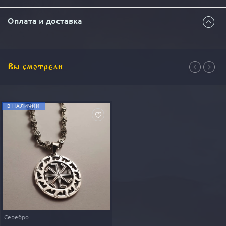
Оплата и доставка
Всем здравия!
Вы смотрели
Способы доставки изделия:
1. Почта России 1 классом
(около 5 дней) - 500₽ + 4%
комиссия за почтовый перевод.
В НАЛИЧИИ
2. Курьером
в руки
(1-7 дней) - 950₽.
3. Пункты выдачи CDEK
(2-7 дней) - 500₽.
4 Доставка в другие страны
БЕСПЛАТНАЯ
доставка любым вариантом на сумму от
15000₽
.
При полной оплате до отправки.
Способы оплаты изделия:
1.
Оплата при получении (наложенный платеж).
2.
Предоплата картой перед отправкой VISA
MasterCard, МИР, Yoomoney (Яндекс.Деньги), Золотая
Серебро