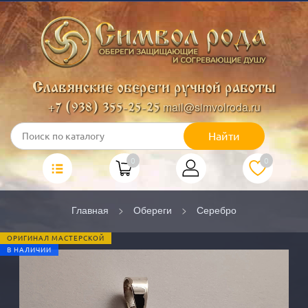
Славянские обереги ручной работы
mail@simvolroda.ru
+7 (938) 355-25-25
Найти
0
0
Главная
Обереги
Серебро
ОРИГИНАЛ МАСТЕРСКОЙ
В НАЛИЧИИ