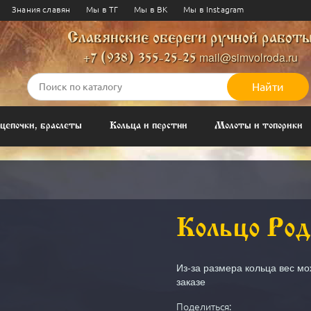
Чертог Вепря - 20 сентября —
Знания славян
Мы в ТГ
Мы в ВК
Мы в Instagram
октября
Славянские обереги ручной работ
Коня - 20 июня – 13 июля
mail@simvolroda.ru
+7 (938) 355-25-25
Найти
цепочки, браслеты
Кольца и перстни
Молоты и топорики
Кольцо Род
Из-за размера кольца вес мо
заказе
Поделиться: