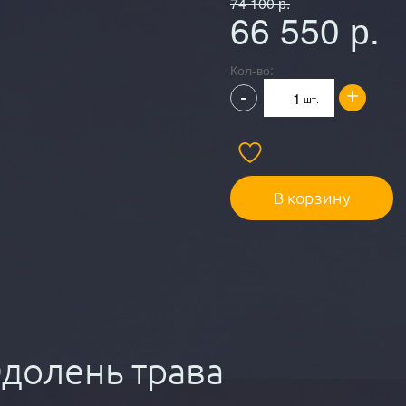
74 100
р.
66 550
р.
Кол-во:
+
-
шт.
В корзину
долень трава