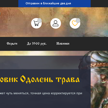
 11
Отправим в ближайшие два дня
ы
0
0
Серьги
До 3500 руб.
Новинки
овик Одолень трава
жет чуть меняться, точная цена корректируется при