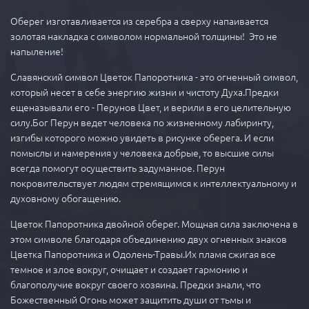
Оберег изготавливается из серебра а сверху напаивается
золотая накладка с символом нормальной толщины! Это не
напыление!
Славянский символ Цветок Папоротника - это огненный символ,
который несет в себе энергию жизни и чистоту Духа.Предки
ещеназывали его - Перунов Цвет, и верили в его целительную
силу.Бог Перун ведет человека по жизненному лабиринту,
изгибы которого можно увидеть в рисунке оберега. И если
помыслы и намерения у человека добрые, то высшие силы
всегда помогут осуществить задуманное. Перун
покровительствует людям стремящимся к интеллектуальному и
духовному обогащению.
Цветок Папоротника двойной оберег. Мощная сила заключена в
этом символе благодаря объединению двух огненных знаков
Цветка Папоротника и Одолень-Травы.Их пламя сжигая все
темное и злое вокруг, очищает и создает гармонию и
благополучие вокруг своего хозяина. Предки знали, что
Божественный Огонь может защитить души от тьмы и