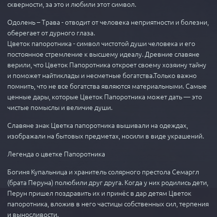
скверности, за это и любили этот символ.
Одолень – Трава - отводит от человека неприятности и болезни,
оберегает от дурного глаза.
Цветок папоротника - символ чистотой души человека и его
постоянное стремление к высшему идеалу. Древние славяне
верили, что Цветок Папоротника откроет своему хозяину тайну
и поможет найтиклады и несметные богатства.Только важно
помнить, что не все богатства являются материальными. Самые
ценные дары, которые Цветок Папоротника может дать — это
чистые помыслы и величие души.
Славяне знак Цветка папоротника вышивали на одеждах,
изображали на бытовых предметах, носили в виде украшений.
Легенда о цветке Папоротника
Богиня Купальница и хранитель солярного престола Семаргл
(брата Перуна) полюбили друг друга. Когда у них родились дети,
Перун пришел поздравить их и принёс в дар детям Цветок
папоротника, вложив в него частицы собственных сил, терпения
и выносливости.