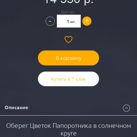
Кол-во:
+
-
шт.
В корзину
Купить в 1 клик
Описание
Оберег Цветок Папоротника в солнечном
круге