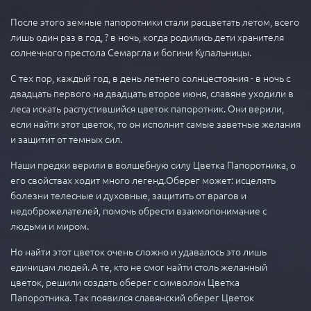
После этого земные папоротники стали расцветать летом, всего
лишь один раз в год, ? в ночь, когда родились дети хранителя
солнечного престола Семаргла и богини Купальницы.
С тех пор, каждый год, в день летнего солнцестояния - в ночь с
двадцать первого на двадцать второе июня, славяне уходили в
леса искать распустившийся цветок папоротник. Они верили,
если найти этот цветок, то он исполнит самые заветные желания
и защитит от темных сил.
Наши предки верили в волшебную силу Цветка Папоротника, о
его свойствах ходит много легенд.Оберег может: исцелять
болезни телесные и духовные, защитить от врагов и
недоброжелателей, помочь обрести взаимопонимание с
людьми и миром.
Но найти этот цветок очень сложно и удавалось это лишь
единицам людей. А те, кто не смог найти столь желанный
цветок, решили создать оберег с символом Цветка
Папоротника. Так появился славянский оберег Цветок