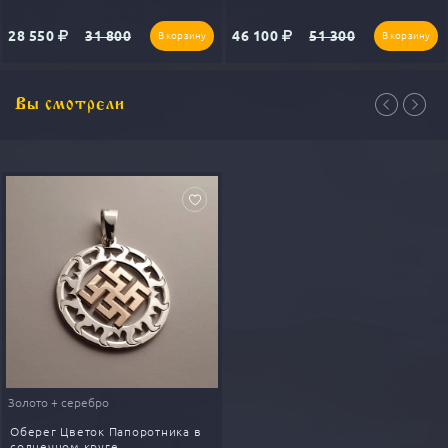
Перед началом изготовления обязательная предоплата от
1000₽., на золотые изделия от 10%
28 550
31 800
46 100
51 300
В корзину
В корзину
Вы смотрели
Золото + серебро
Оберег Цветок Папоротника в
солнечном круге