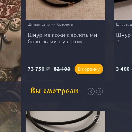
Шнуры, цепочки, браслеты
Шнуры, ц
ыми
Шнур из кожи с золотыми
Шнур 
бочонками с узором
2
73 750
82 100
3 400
рзину
В корзину
Вы смотрели