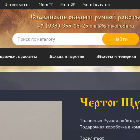
Чертог Вепря - 20 сентября —
Знания славян
Мы в ТГ
Мы в ВК
Мы в Instagram
октября
Славянские обереги ручной работ
Коня - 20 июня – 13 июля
mail@simvolroda.ru
+7 (938) 355-25-25
Найти
цепочки, браслеты
Кольца и перстни
Молоты и топорики
Чертог Щук
Полностью Ручная работа, и
Подарочная коробочка в ком
Поделиться: