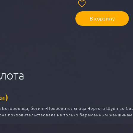
В корзину
олота
ки)
 Богородица, богиня-Покровительница Чертога Щуки во Сва
 она покровительствовала не только беременным женщинам,