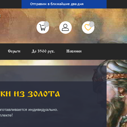
 11
Отправим в ближайшие два дня
ы
0
0
Серьги
До 3500 руб.
Новинки
и из золота
зготавливается индивидуально.
плекте!