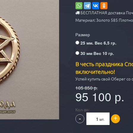
БЕСПЛАТНАЯ доставка Поч
Материал: Золото 585 Плотнос
Размер
25 мм. Вес 6,5 гр.
30 мм Вес 10 гр.
В честь праздника Сп
включительно!
Успей купить свой Оберег со 
105 850
р.
95 100
р.
Кол-во:
+
-
шт.